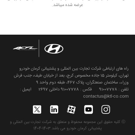
عرضه شده میباشد.
راه های ارتباطی شرکت تجارت بین المللی و پشتیبانی کرمان خودرو
تهران، کیلومتر 15 جاده مخصوص کرج، بعد از خیابان طیف، جنب فرش
وزراء، ساختمان صنعتگران، پلاک 467، طبقه دوم واحد 9
تلفن : 91007778 فکس : 91007778 داخلی 2697 ایمیل :
contactus@ktl-co.com
ⓒ کلیه حقوق این مجموعه محفوظ و متعلق به شرکت تجارت بین المللی و
پشتیبانی کرمان خودرو می باشد.1403-1404