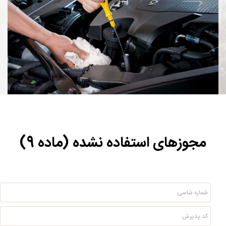
مجوزهای استفاده نشده (ماده 9)