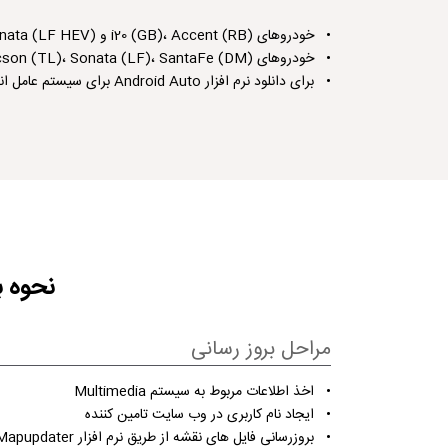
• خودروهای i20 (GB)، Accent (RB) و Sonata (LF HEV) تامین کننده و پشتیبان نرم افزار شرکت Polstar می باشد.
• خودروهای Elantra (AD)، Tucson (TL)، Sonata (LF)، SantaFe (DM) و Grandeur/Azera (IG) تامین کننده و پشتیبان نرم افزار شرکت NNG می باشد.
• برای دانلود نرم افزار Android Auto برای سیستم عامل اندروید
نحوه بر
مراحل بروز رسانی
• اخذ اطلاعات مربوط به سیستم Multimedia
• ایجاد نام کاربری در وب سایت تامین کننده
• بروزرسانی فایل های نقشه از طریق نرم افزار Mapupdater