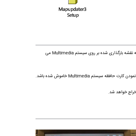
در ابتدا می بایست اطلاعات مربوط به سیستم پخش اخذ گردد. این اطلاعات شامل License سیستم، نوع و مدل خودرو و اطلاعات آخرین نسخه نقشه بارگذاری شده بر روی سیستم Multimedia می