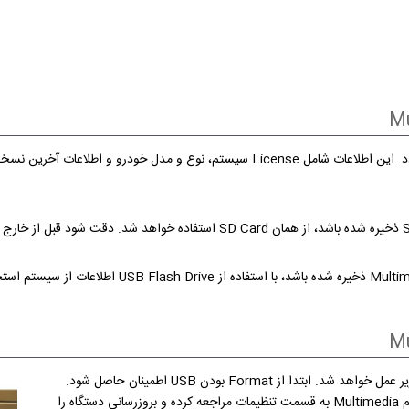
جهت استخراج اطلاعات توسط USB Flash Drive به روش زیر عمل خواهد شد. ابتدا از Format بودن USB اطمینان حاصل شود.
پس از اتصال USB به درگاه مربوطه، در قسمت ناوبری سیستم Multimedia به قسمت تنظیمات مراجعه کرده و بروزرسانی دستگاه را