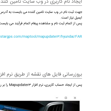
ایجاد نام کاربری در وب سایت تامین کننده
جهت ثبت نام در وب سایت تامین کننده می بایست به آدرس زی
ایمیل نیاز است.
پس از اتمام ثبت نام و مشاهده پیغام اتمام فرآیند می بایست
polstargps.com/maptool/mapupdater3/hyundai/FAR
بروزرسانی فایل های نقشه از طریق نرم افزار pupdater
پس از ایجاد حساب کاربری، نرم افزار Mapupdater3 را بر روی یک سیستم نصب کرده، USB را به دستگاه متصل کنید . با نام کاربری ایجاد شده وارد نرم افزار Mapupdater3 می شویم.