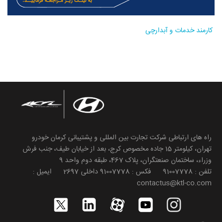
کارمند خدمات و آبدارچی
راه های ارتباطی شرکت تجارت بین المللی و پشتیبانی کرمان خودرو
تهران، کیلومتر 15 جاده مخصوص کرج، بعد از خیابان طیف، جنب فرش
وزراء، ساختمان صنعتگران، پلاک 467، طبقه دوم واحد 9
تلفن : 91007778 فکس : 91007778 داخلی 2697 ایمیل :
contactus@ktl-co.com