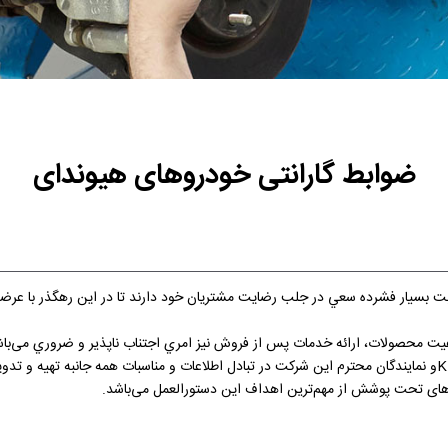
ضوابط گارانتی خودروهای هیوندای
 رقابت بسيار فشرده سعي در جلب رضايت مشتريان خود دارند تا در اين رهگذر با
كيفيت محصولات، ارائه خدمات پس از فروش نيز امري اجتناب ‌ناپذیر و ضروري می‌با
اين دستورالعمل به منظور ايجاد زبان مشترك ميان شركت KTLو نمایندگان محترم اين شركت در تبادل اطلاعات و مناسب
ای تحت پوشش از مهم‌ترین اهداف اين دستورالعمل می‌باشد.