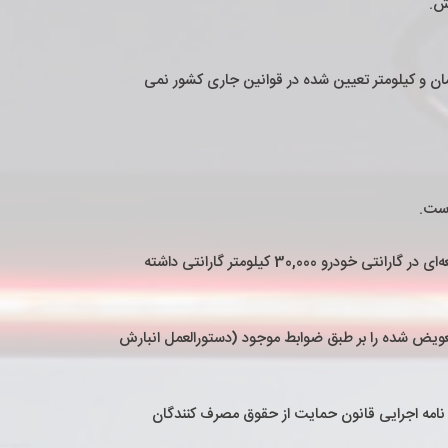
وش.
 زمان و کیلومتر تعیین شده در قوانین جاری کشور نمی
5-1-5- تعویض قطعات در طول دوره گارانتی موجب افزایش مدت گارانتی خودرو و یا قطعه تعویض شده، نمی‌شود. برای مثال اگر قطعه‌ای در گارانتی خودرو 30,000 کیلومتر گارانتی داشته
 تعویض شده را بر طبق ضوابط موجود (دستورالعمل انبارش
یستم ايربگ درصورت نگهداری صحیح و توجه به علائم هشدار دهنده توسط مشتری و رعایت"ماده 84" آیین نامه اجرایی قانون حمایت از حقوق مصرف کنندگان