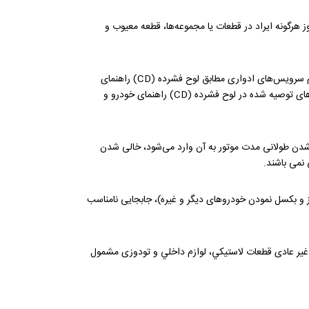
رم سازنده اصلی باشد) و بروز هرگونه ایراد در قطعات یا مجموعه‌ها، قطعه معیوب و
5-2-3- خسارت وارده به خودرو یا قطعات و مجموعه‌های مرتبط به دلیل عدم سرویس و نگهداری صحیح نظیر مراجعه ننمودن به موقع برای انجام سرویس‌های ادواری مطابق لوح فشرده (CD) راهنمای
خودرو و مشتریان/دفترچه گارانتی خودرو در نمایندگی‌های مجاز، استفاده از سوخت یا مکمل‌های غیراستاندارد، عدم استفاده از روغن ها و روانکارهای توصیه شده در لوح فشرده (CD) راهنمای خودرو و
ن شدن طولانی مدت موتور به آن وارد می‌شود، خالی شدن
 نمی باشند.
مجاز و بکسل نمودن خودروهای دیگر و غیره)، جابجایی نامناسب
دن غیر عادی قطعات لاستيكي، لوازم داخلي و تودوزی مشمول