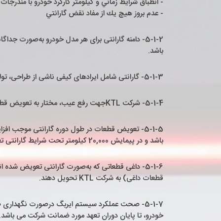
- انطباق شرايط زماني و كيلومتر كاركرد خودرو با مندرجا
- عدم بروز هيچ يك از مفاد نقض گارانتي
5-1-2- دامنه گارانتی برای هر مدل خودرو به‌صورت ج
باشد.
5-1-3- گارانتی شامل ایرادهای کیفی ناشی از طراحی، تولید، مونتاژ و یا مواد اولیه قطعات یا سیستم‌های موجود در خودرو می‌باشد.
5-1-4- شرکت KTLجهت رفع عیب، مختار به تعویض قطعات یا مجموعه‌ها و یا تعمیر آن‌ها می‌باشد و این مورد فقط در اختیار شرکت است.
باشد و در پیمایش 20,000 کیلومتر تحت شرایط گارانتی تعویض شود، گارانتی باقیمانده آن قطعه فقط 10,000 کیلومتر می‌باشد.
5-1-6- داغی قطعاتی که به‌صورت گارانتی تعویض شد
قطعات داغی) به شرکت KTL تحویل دهند.
خودرو، تا پایان دوران تعهد مورد ضمانت شرکت می باشد.