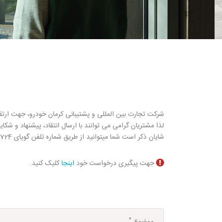
شرکت تجارت بین المللی و پشتیبانی کرمان خودرو، جهت ارتق
لذا مشتریان گرامی می توانند با ارسال انتقاد، پیشنهاد و شکای
شایان ذکر است شما میتوانید از طریق شماره تلفن گویای 42724 داخلی 7 و یا ایمیل crm@ktl-co.com، نسبت به ثبت موارد یاد شده اقدام فرمایید.
جهت پیگیری درخواست خود
اینجا
کلیک کنید.
*
موضوع