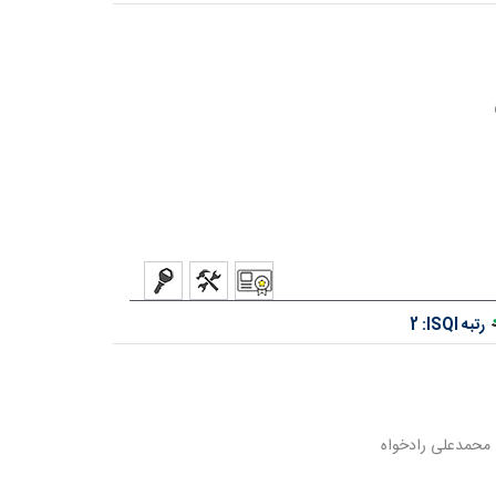
رتبه ISQI:
2