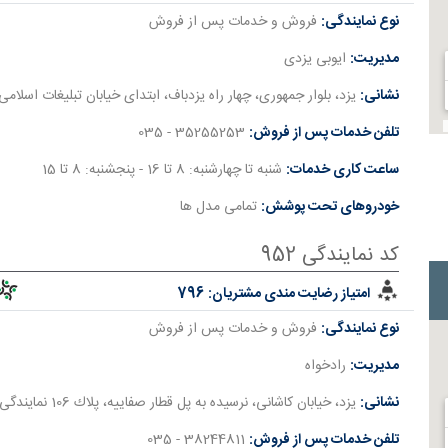
نوع نمایندگی:
فروش و خدمات پس از فروش
مدیریت:
ایوبی یزدی
نشانی:
یزد، بلوار جمهوری، چهار راه یزدباف، ابتدای خيابان تبليغات اسلامی
تلفن خدمات پس از فروش:
35255253 - 035
ساعت کاری خدمات:
شنبه تا چهارشنبه: 8 تا 16 - پنجشنبه: 8 تا 15
خودروهای تحت پوشش:
تمامی مدل ها
کد نمایندگی 952
امتیاز رضایت مندی مشتریان:
796
نوع نمایندگی:
فروش و خدمات پس از فروش
مدیریت:
رادﺧﻮاه
نشانی:
یزد، ﺧﯿﺎﺑﺎن ﮐﺎﺷﺎﻧﯽ، ﻧﺮﺳﯿﺪه ﺑﻪ ﭘﻞ ﻗﻄﺎر ﺻﻔﺎﯾﯿﻪ، ﭘﻼك 106 ﻧﻤﺎﯾﻨﺪﮔﯽ ﻣﺤﻤﺪﻋﻠﯽ رادﺧﻮاه
تلفن خدمات پس از فروش:
38244811 - 035