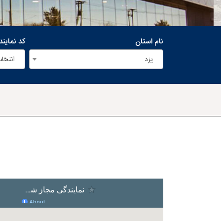
نام استان
کد نماین
یزد
انتخاب