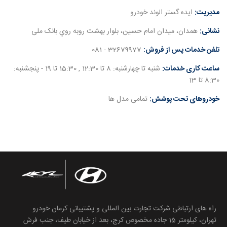
مدیریت:
ایده گستر الوند خودرو
نشانی:
همدان، ﻣﯿﺪان اﻣﺎم ﺣﺴﯿﻦ، ﺑﻠﻮار ﺑﻬﺸﺖ روﺑﻪ روي ﺑﺎﻧﮏ ﻣﻠﯽ
تلفن خدمات پس از فروش:
32679977 - 081
ساعت کاری خدمات:
شنبه تا چهارشنبه: 8 تا 12:30 , 15:30 تا 19 - پنجشنبه:
8:30 تا 13
خودروهای تحت پوشش:
تمامی مدل ها
راه های ارتباطی شرکت تجارت بین المللی و پشتیبانی کرمان خودرو
تهران، کیلومتر 15 جاده مخصوص کرج، بعد از خیابان طیف، جنب فرش