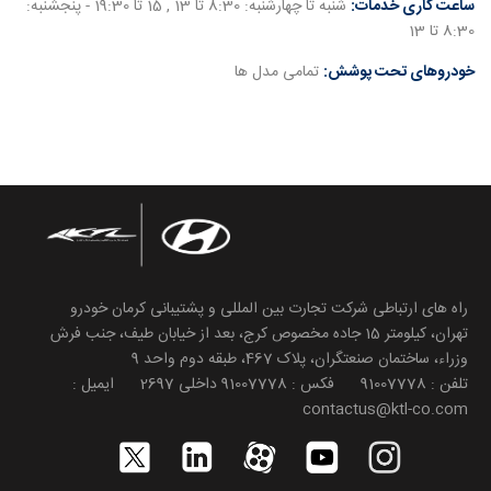
ساعت کاری خدمات:
شنبه تا چهارشنبه: 8:30 تا 13 , 15 تا 19:30 - پنجشنبه:
8:30 تا 13
خودروهای تحت پوشش:
تمامی مدل ها
راه های ارتباطی شرکت تجارت بین المللی و پشتیبانی کرمان خودرو
تهران، کیلومتر 15 جاده مخصوص کرج، بعد از خیابان طیف، جنب فرش
وزراء، ساختمان صنعتگران، پلاک 467، طبقه دوم واحد 9
تلفن : 91007778 فکس : 91007778 داخلی 2697 ایمیل :
contactus@ktl-co.com