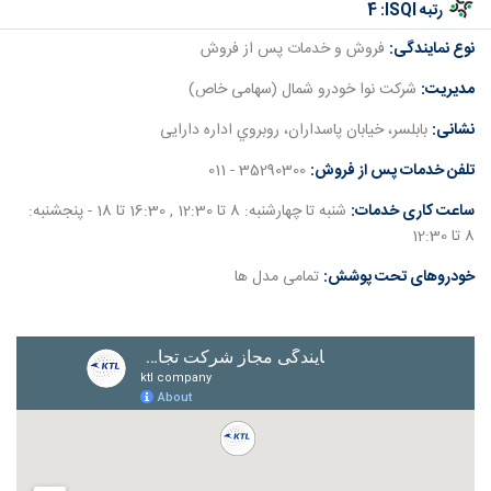
رتبه ISQI:
4
نوع نمایندگی:
فروش و خدمات پس از فروش
مدیریت:
ﺷﺮﮐﺖ ﻧﻮا ﺧﻮدرو ﺷﻤﺎل (ﺳﻬﺎﻣﯽ ﺧﺎص)
نشانی:
بابلسر، ﺧﯿﺎﺑﺎن ﭘﺎﺳﺪاران، روﺑﺮوي اداره داراﯾﯽ
تلفن خدمات پس از فروش:
35290300 - 011
ساعت کاری خدمات:
شنبه تا چهارشنبه: 8 تا 12:30 , 16:30 تا 18 - پنجشنبه:
8 تا 12:30
خودروهای تحت پوشش:
تمامی مدل ها