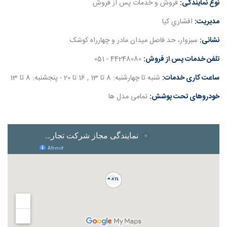
نوع نمایندگی:
فروش و خدمات پس از فروش
مدیریت:
اﻓﺸﺎري ﮐﯿﺎ
نشانی:
سبزوار، ﺣﺪ ﻓﺎﺻﻞ ﻣﯿﺪان ﻣﺎدر و ﭼﻬﺎرراه ﮐﻮﺷﮏ
تلفن خدمات پس از فروش:
44248080 - 051
ساعت کاری خدمات:
شنبه تا چهارشنبه: 8 تا 13 , 16 تا 20 - پنجشنبه: 8 تا 13
خودروهای تحت پوشش:
تمامی مدل ها