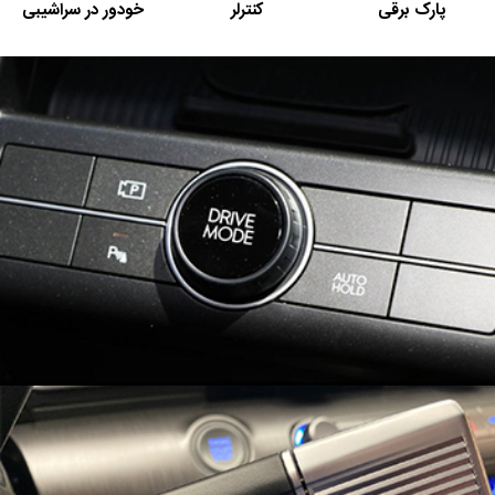
پارک برقی
کنترلر
خودور در سراشیبی