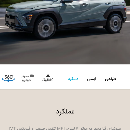
معرفی
طراحی
ایمنی
عملکرد
کاتالوگ
خودرو
عملکرد
هیوندای کُنا مجهز به موتور 2 لیتری MPI تنفس طبیعی و گیربکس IVT