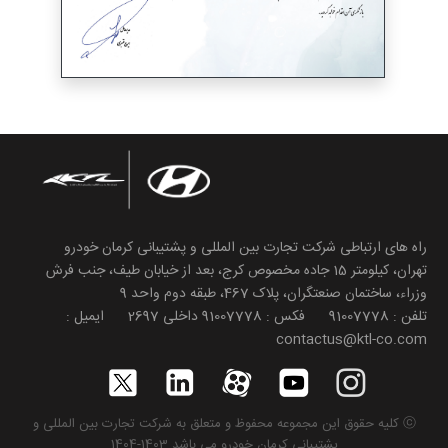
راه های ارتباطی شرکت تجارت بین المللی و پشتیبانی کرمان خودرو
تهران، کیلومتر 15 جاده مخصوص کرج، بعد از خیابان طیف، جنب فرش
وزراء، ساختمان صنعتگران، پلاک 467، طبقه دوم واحد 9
تلفن : 91007778 فکس : 91007778 داخلی 2697 ایمیل :
contactus@ktl-co.com
ⓒ کلیه حقوق این مجموعه محفوظ و متعلق به شرکت تجارت بین المللی و
پشتیبانی کرمان خودرو می باشد.1403-1404