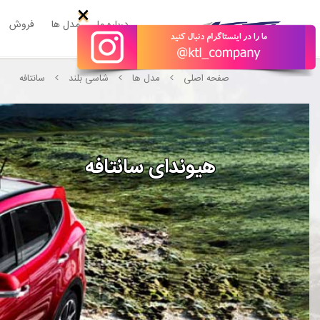
×
درباره ما
مدل ها
فروش
صفحه اصلی
مدل ها
شاسی بلند
سانتافه
هیوندای سانتافه