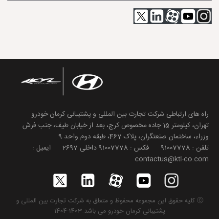
راه های ارتباطی شرکت تجارت بین المللی و پشتیبانی کرمان خودرو
تهران، کیلومتر 15 جاده مخصوص کرج، بعد از خیابان طیف، جنب فرش
وزراء، ساختمان صنعتگران، پلاک 467، طبقه دوم واحد 9
تلفن : 91007778 فکس : 91007778 داخلی 2697 ایمیل :
contactus@ktl-co.com
ⓒ کلیه حقوق این مجموعه محفوظ و متعلق به شرکت تجارت بین المللی و
پشتیبانی کرمان خودرو می باشد.1403-1404