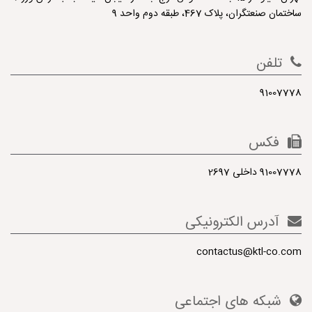
ساختمان صنعتگران، پلاک 467، طبقه دوم واحد 9
تلفن
91007778
فکس
91007778 داخلی 2697
آدرس الکترونیکی
contactus@ktl-co.com
شبکه های اجتماعی