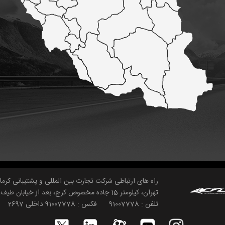
راه های ارتباطی شرکت تجارت بین المللی و پشتیبانی کرما
تهران، کیلومتر 15 جاده مخصوص کرج، بعد از خیابان طیف، جنب فرش وزراء، ساختمان صنعتگران، پلاک 467، طبقه دوم واحد 9
تلفن : 91007778 فکس : 91007778 داخلی 2697 ایمیل : contactus@ktl-co.com