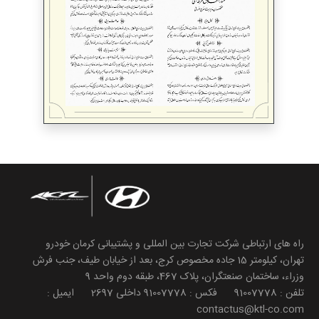
راه های ارتباطی شرکت تجارت بین المللی و پشتیبانی کرمان خودرو
تهران، کیلومتر 15 جاده مخصوص کرج، بعد از خیابان طیف، جنب فرش
وزراء، ساختمان صنعتگران، پلاک 467، طبقه دوم واحد 9
تلفن : 91007778 فکس : 91007778 داخلی 2697 ایمیل :
contactus@ktl-co.com