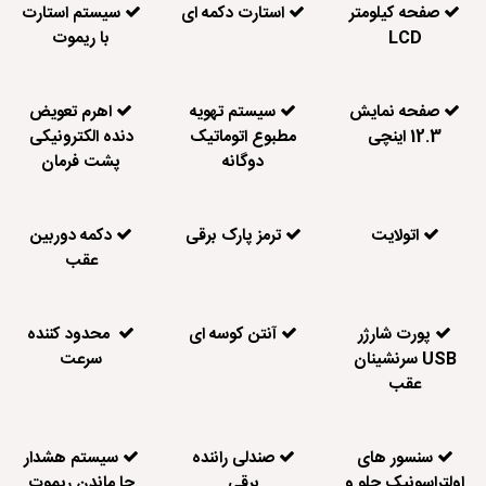
صفحه کیلومتر
استارت دکمه ای
سیستم استارت
LCD
با ریموت
صفحه نمایش
سیستم تهویه
اهرم تعویض
12.3 اینچی
مطبوع اتوماتیک
دنده الکترونیکی
دوگانه
پشت فرمان
اتولایت
ترمز پارک برقی
دکمه دوربین
عقب
پورت شارژر
آنتن کوسه ای
محدود کننده
USB سرنشینان
سرعت
عقب
سنسور های
صندلی راننده
سیستم هشدار
اولتراسونیک جلو و
برقی
جا ماندن ریموت