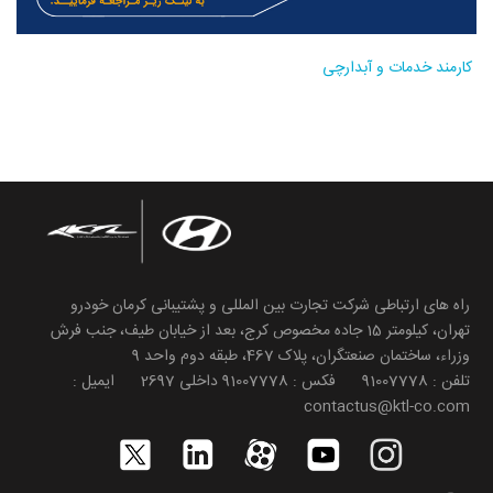
کارمند خدمات و آبدارچی
راه های ارتباطی شرکت تجارت بین المللی و پشتیبانی کرمان خودرو
تهران، کیلومتر 15 جاده مخصوص کرج، بعد از خیابان طیف، جنب فرش
وزراء، ساختمان صنعتگران، پلاک 467، طبقه دوم واحد 9
تلفن : 91007778 فکس : 91007778 داخلی 2697 ایمیل :
contactus@ktl-co.com