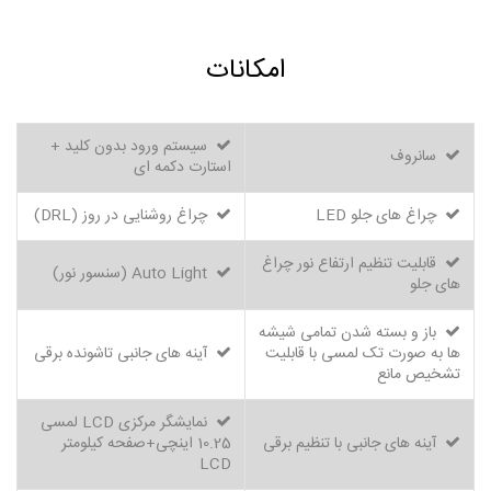
امکانات
سیستم ورود بدون کلید +
سانروف
استارت دکمه ای
چراغ های جلو LED
چراغ روشنایی در روز (DRL)
قابلیت تنظیم ارتفاع نور چراغ
Auto Light (سنسور نور)
های جلو
باز و بسته شدن تمامی شیشه
ها به صورت تک لمسی با قابلیت
آینه های جانبی تاشونده برقی
تشخیص مانع
نمایشگر مرکزی LCD لمسی
آینه های جانبی با تنظیم برقی
10.25 اینچی+صفحه کیلومتر
LCD