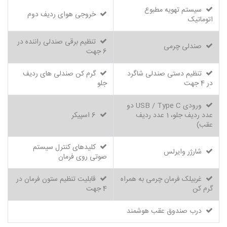
سیستم تهویه مطبوع
خروجی هوای ردیف دوم
اتوماتیک
تنظیم برقی صندلی راننده در
صندلی چرمی
6 جهت
تنظیم دستی صندلی شاگرد
گرم کن صندلی های ردیف
در 4 جهت
جلو
ورودی USB / Type C دو
عدد ردیف جلو، 1 عدد ردیف
6 اسپیکر
عقب)
کلیدهای کنترل سیستم
شارژر وایرلس
صوتی روی فرمان
غربیلک فرمان چرمی به همراه
قابلیت تنظیم ستون فرمان در
گرم کن
4 جهت
درب صندوق عقب هوشمند