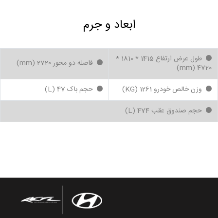
ابعاد و جرم
طول عرض ارتفاع 1415 * 1810 *
فاصله دو محور 2720 (mm)
4720 (mm)
وزن خالص خودرو 1261 (KG)
حجم باک 47 (L)
حجم صندوق عقب 474 (L)