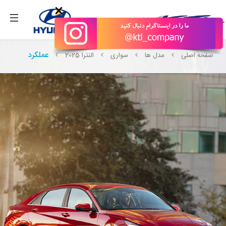
بگیرید.
×
عملکرد
صفحه اصلی
مدل ها
سواری
النترا 2025