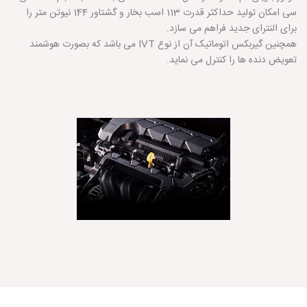
سی امکان تولید حداکثر قدرت 113 اسب بخار و گشتاور 144 نیوتن متر را
برای النترای جدید فراهم می سازد.
همچنین گیربکس اتوماتیک آن از نوع IVT می باشد که بصورت هوشمند
تعویض دنده ها را کنترل می نماید.