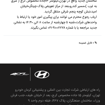
ساختمان جدید واقع در تهران،کیلومتر ۱۳جاده مخصوص کرج ( شرق
به غرب )،مسیر کندرو،بعد از مرکز تعویض پلاک چیتگر،خیابان
امید،نبش کوچه پنجم شرقی منتقل گردید.
ارباب رجوع محترم می توانند برای پیگیری امور خود یا ارتباط با
واحدهای شرکت،شنبه تا چهارشنبه از ساعت ۸ الی ۱۶:۳۰ به نشانی
جدید مراجعه یا با شماره ۹۱۰۰۷۷۷۸-۰۲۱ تماس بگیرند.
0 فایل ضمیمه
راه های ارتباطی شرکت تجارت بین المللی و پشتیبانی کرمان خودرو
تهران، کیلومتر 15 جاده مخصوص کرج، بعد از خیابان طیف، جنب فرش
وزراء، ساختمان صنعتگران، پلاک 467، طبقه دوم واحد 9