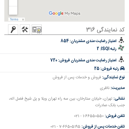
کد نمایندگی 316
امتیاز رضایت مندی مشتریان:
854
رتبه ISQI:
2
امتیاز رضایت مندی مشتریان فروش:
720
رتبه فروش:
25
نوع نمایندگی:
فروش و خدمات پس از فروش
مدیریت:
ناظری
نشانی:
تهران، خیابان ستارخان، بین سه راه تهران ویلا و پل شیخ فضل اله،
جنب بانک صادرات
تلفن فروش:
1-66550550 - 021
تلفن خدمات پس از فروش:
7-66505195 - 021