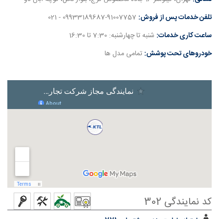
تلفن خدمات پس از فروش:
09933189687-91007757 - 021
ساعت کاری خدمات:
شنبه تا چهارشنبه: 7:30 تا 16:30
خودروهای تحت پوشش:
تمامی مدل ها
کد نمایندگی 302