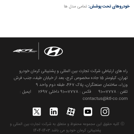
خودروهای تحت پوشش:
تمامی مدل ها
راه های ارتباطی شرکت تجارت بین المللی و پشتیبانی کرمان خودرو
تهران، کیلومتر 15 جاده مخصوص کرج، بعد از خیابان طیف، جنب فرش
وزراء، ساختمان صنعتگران، پلاک 467، طبقه دوم واحد 9
تلفن : 91007778 فکس : 91007778 داخلی 2697 ایمیل :
contactus@ktl-co.com
ⓒ کلیه حقوق این مجموعه محفوظ و متعلق به شرکت تجارت بین المللی و
پشتیبانی کرمان خودرو می باشد.1403-1404