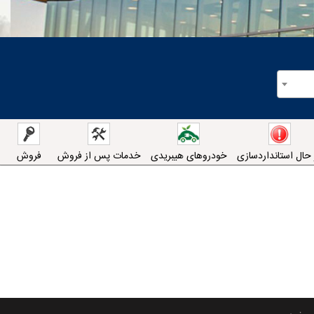
 حال استانداردسازی
خودروهای هیبریدی
خدمات پس از فروش
فروش