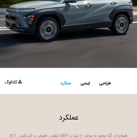
کاتالوگ
طراحی
ایمنی
عملکرد
عملکرد
هیوندای کُنا مجهز به موتور 2 لیتری MPI تنفس طبیعی و گیربکس IVT