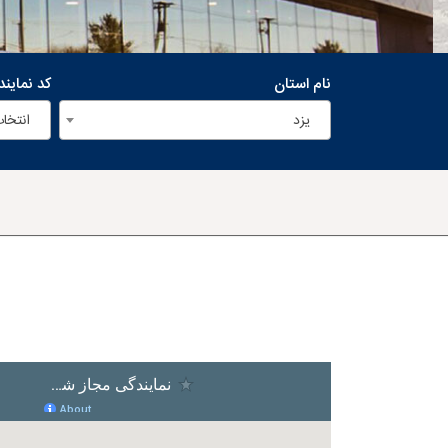
نام استان
کد نماین
یزد
انتخاب