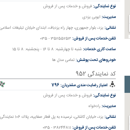
نوع نمایندگی:
فروش و خدمات پس از فروش
مدیریت:
ایوبی یزدی
نشانی:
یزد، بلوار جمهوری، چهار راه یزدباف، ابتدای خيابان تبليغات اسلامی
تلفن خدمات پس از فروش:
35255253 - 035
ساعت کاری خدمات:
شنبه تا چهارشنبه: 8 تا 16 - پنجشنبه: 8 تا 15
خودروهای تحت پوشش:
تمامی مدل ها
کد نمایندگی 952
امتیاز رضایت مندی مشتریان:
796
نوع نمایندگی:
فروش و خدمات پس از فروش
مدیریت:
رادﺧﻮاه
نشانی:
یزد، ﺧﯿﺎﺑﺎن ﮐﺎﺷﺎﻧﯽ، ﻧﺮﺳﯿﺪه ﺑﻪ ﭘﻞ ﻗﻄﺎر ﺻﻔﺎﯾﯿﻪ، ﭘﻼك 106 ﻧﻤﺎﯾﻨﺪﮔﯽ ﻣﺤﻤﺪﻋﻠﯽ رادﺧﻮاه
تلفن خدمات پس از فروش:
38244811 - 035