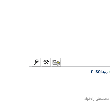
رتبه ISQI:
2